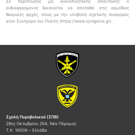
Σε περίπτωσης μη ικανοποιητικής απάντησης ο
ενδιαφερόμενος δικαιούται να αποταθεί στις αρμόδιες
θεσμικές αρχές, όπως με την υποβολή σχετικής Αναφοράς
στον Συνήγορο του Πολίτη (https://www.synigoros.gr).
Σχολή Πυροβολικού (ΣΠΒ)
28ης Οκτωβρίου 294, Νέα Πέραμος
Τ.Κ. 19006 – Ελλάδα