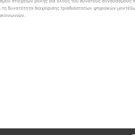
ισμού στοιχείων βολής για όλους του δυνατούς συνδυασμούς π
ει τη δυνατότητα διαχείρισης τρισδιάστατων ψηφιακών μοντέ
ικοινωνιών.