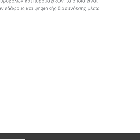
υροβόλων και πυρομαχικών, τα οποία είναι
λων εδάφους και ψηφιακής διασύνδεσης μέσω