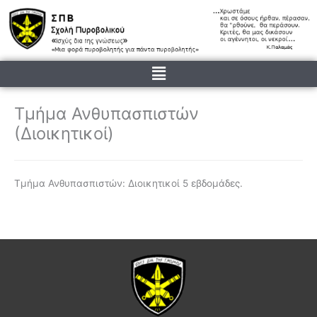
Μετάβαση
στο
περιεχόμενο
Menu
Τμήμα Ανθυπασπιστών
(Διοικητικοί)
Τμήμα Ανθυπασπιστών: Διοικητικοί 5 εβδομάδες.